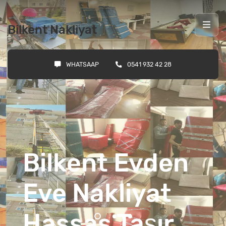
Bilkent Nakliyat
WHATSAAP
0541 932 42 28
Bilkent Evden
Eve Nakliyat
Hassas Taşır